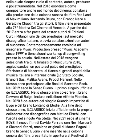
nella quale ricopre ruolo di cantante, autore, producer
e polistrumentista. Nel 2016 esordisce come
compositore anche nel mondo del cinema: collabora
alla produzione della colonna sonora del film Red Land
di Maximiliano Hernando Bruno, con Franco Nero e
Geraldine Chaplin tra gli attori. Il film viene presentato
alla 73° Mostra Del Cinema di Venezia. A partire dal
2017 entra a far parte del roster autori di Edizioni
Curci (Milano), uno dei più prestigiosi sul mercato
discografico italiano, e avvia collaborazioni con autori
di successo. Contemporaneamente comincia ad
insegnare Music Production presso “Music Academy
since 1999” e tiene alcuni workshop di songwriting
presso la scuola. Nell’estate del 2018 vengono
selezionati tra gli 8 finalisti di Musicultura 2018,
aggiudicandosi un posto sul palco del prestigioso
Sferisterio di Macerata, al fianco di grandi ospiti della
musica italiana e internazionale (Lo Stato Sociale,
Brunori Sas, Malika Ayane, Procol Harum). Nello
stesso anno partecipano alle finali di Sanremo Rock.
Nel 2019 esce In Senso Buono, il primo singolo ufficiale
de ILCLASSICO. Nello stesso anno co-scrive il brano
Davvero di Raige, incluso nell'album Affetto Placebo.
Nel 2020 è co-autore del singolo Quando Impazzirò di
Bugo e del brano Lontano di Elodie. Alla fine dello
stesso anno, ILCLASSICO inizia ufficialmente la propria
collaborazione discografica con Matilde Dischi, con
l’uscita del singolo Via Stella. Nel 2021 esce al cinema
BOYS, il nuovo film di Davide Ferraio con Neri Marcorè
e Giovanni Storti, musiche originali di Mauro Pagani. Il
brano In Senso Buono viene inserito nella colonna
sonora del film, presentato in apertura al Festival di