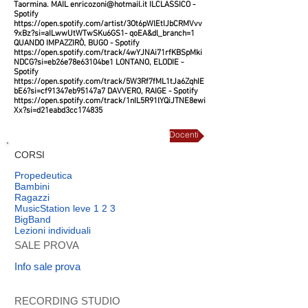
Taormina. MAIL
enricozoni@hotmail.it
ILCLASSICO -
Spotify
https://open.spotify.com/artist/3Ot6pWlEtIJbCRMVvv
9xBz?si=aILwwUtWTwSKu6GS1-
qoEA&dl_branch=1
QUANDO IMPAZZIRÒ, BUGO - Spotify
https://open.spotify.com/track/4wYJNAi71rfKBSpMki
NDCG?si=eb26e78e63104be1
LONTANO, ELODIE -
Spotify
https://open.spotify.com/track/5W3Rf7fML1tJa6ZqhIE
bE6?si=cf91347eb95147a7
DAVVERO, RAIGE - Spotify
https://open.spotify.com/track/1nIL5R91lYQiJTNE8ewi
Xx?si=d21eabd3cc174835
Docenti
CORSI
Propedeutica
Bambini
Ragazzi
MusicStation leve 1 2 3
BigBand
Lezioni individuali
SALE PROVA
Info sale prova
RECORDING STUDIO