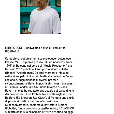
ENRICO ZONI - Songwriting e Music Production -
BIOGRAFIA
Cantautore, polistrumentista e producer bolognese.
Classe ’94. Si diploma presso "Music Academy since
1999" di Bologna nel corso di “Music Production” e a
Gennaio 2016 pubblica il suo primo album solista
d’inediti "Artisticando". Da quel momento inizia ad
esibirsi sui palchi di locali, festival, contest nell’area
regionale, aggiudicandosi diversi premi e
riconoscimenti artistici in pochissimi mesi: tra questi
il “Premio Londra” al CSA Suona Diverso di Zona
Roveri, che gli ha regalato uno spazio sul palco di uno
dei più rinomati Live Club della capitale inglese: The
Bedford (Ed Sheeran, U2, Clash), di fronte a una giuria
di professionisti di calibro internazionale.
Successivamente, assieme al batterista Simone
Giubbilei, fonda un nuovo progetto in duo, ILCLASSICO:
si tratta della sua principale attività artistica ad oggi,