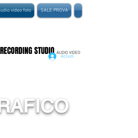
dio video foto
SALE PROVA
 RECORDING STUDIO
AUDIO VIDEO
Accedi
RAFICO
r live esterni