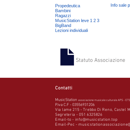
Info sale 
Propedeutica
Bambini
Ragazzi
MusicStation leve 1 2 3
BigBand
Lezioni individuali
Statuto Associazione
Contatti
MusicStation
associazione musicale culturale APS - ET
P.iva C.F - 03556931206
Via lame 215 - Trebbo Di Reno, Castel 
Segreteria -
051 6325826
Email-to -
info@musicstation.top
Email-Pec -
musicstationassociazione@