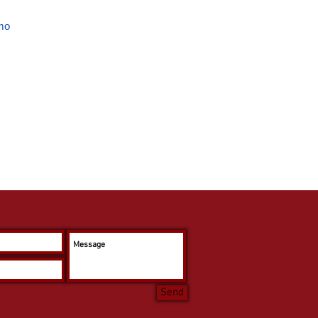
mo
Send