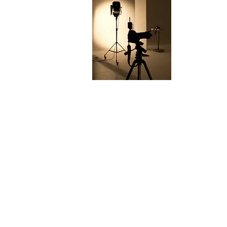
o l
a G
Otti
lif
pub