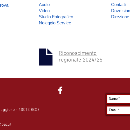
Audio
Contatti
prova
Video
Dove sia
Studio Fotografico
Direzione
Noleggio Service
Riconoscimento
regionale 2024/25
S
Maggiore - 40013 (BO)
pec.it