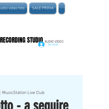
dio video foto
SALE PROVA
 RECORDING STUDIO
AUDIO VIDEO
Accedi
|  
MusicStation Live Club
tto - a seguire