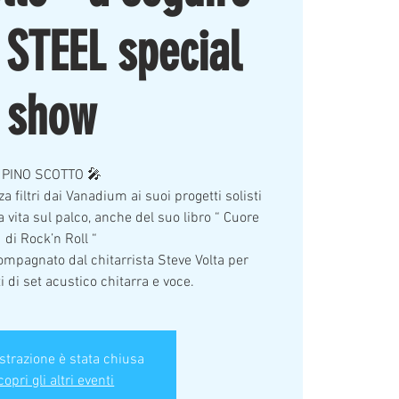
STEEL special
show
PINO SCOTTO 🎤
za filtri dai Vanadium ai suoi progetti solisti
ua vita sul palco, anche del suo libro “ Cuore
di Rock’n Roll “
ompagnato dal chitarrista Steve Volta per
di set acustico chitarra e voce.
istrazione è stata chiusa
opri gli altri eventi