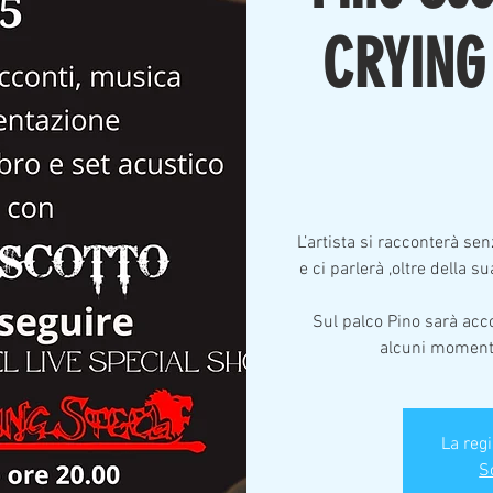
CRYING 
L’artista si racconterà sen
e ci parlerà ,oltre della s
Sul palco Pino sarà acc
alcuni momenti 
La reg
Sc