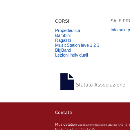
SALE PR
CORSI
Info sale 
Propedeutica
Bambini
Ragazzi
MusicStation leve 1 2 3
BigBand
Lezioni individuali
Statuto Associazione
Contatti
MusicStation
associazione musicale culturale APS - ET
P.iva C.F - 03556931206