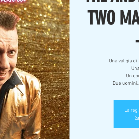
TWO MA
Una valigia di
Una
Un co
Due uomini…
La reg
Sc