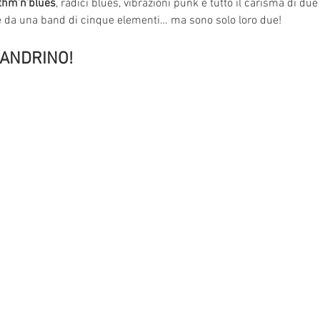
thm’n’blues
, radici blues, vibrazioni punk e tutto il carisma di du
 da una band di cinque elementi… ma sono solo loro due!
SANDRINO!