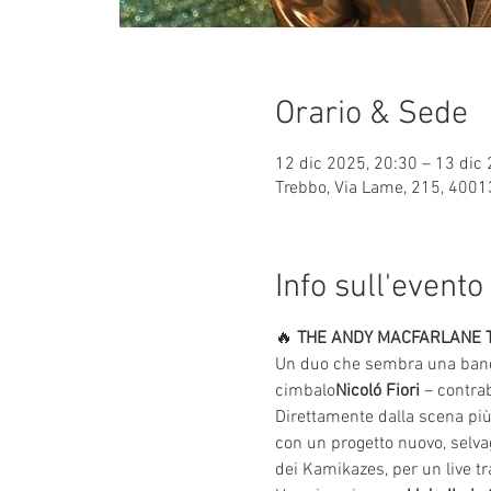
Orario & Sede
12 dic 2025, 20:30 – 13 dic
Trebbo, Via Lame, 215, 40013
Info sull'evento
🔥 
THE ANDY MACFARLANE T
Un duo che sembra una band
cimbalo
Nicoló Fiori
 – contra
Direttamente dalla scena più
con un progetto nuovo, selvagg
dei Kamikazes, per un live tr