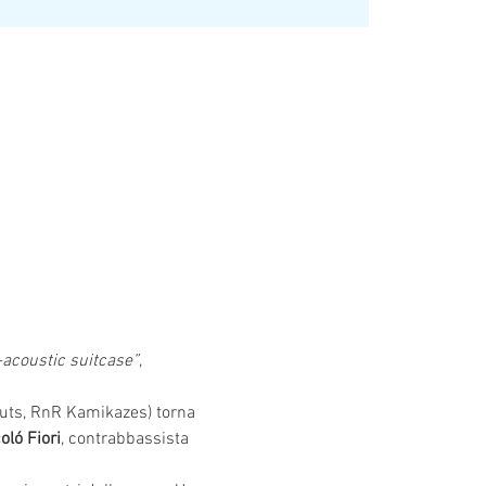
-acoustic suitcase”
, 
auts, RnR Kamikazes) torna 
oló Fiori
, contrabbassista 