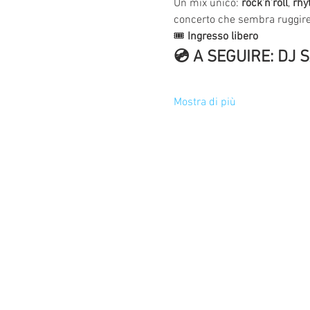
Un mix unico: 
rock’n’roll
, 
rhy
concerto che sembra ruggire
🎟️ 
Ingresso libero
💿 A SEGUIRE: DJ 
Mostra di più