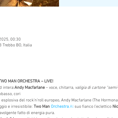
 2025, 00:30
 Trebbo BO, Italia
WO MAN ORCHESTRA – LIVE!
 intera:
Andy Macfarlane
 – voce, chitarra, 
valigia di cartone “semi
bbasso, cori
 esplosiva del rock’n’roll europeo, Andy Macfarlane (The Hormon
io e irresistibile: 
Two Man 
Orchestra
.Al
 suo fianco l’eclettico 
Nic
avolgente fatto di energia pura.