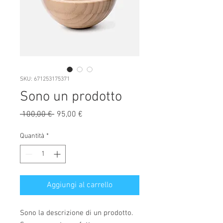
SKU: 671253175371
Sono un prodotto
Prezzo
Prezzo
 100,00 € 
95,00 €
regolare
scontato
Quantità
*
Aggiungi al carrello
Sono la descrizione di un prodotto. 