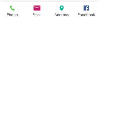
Phone
Email
Address
Facebook
Riconoscimento
regionale 2024/25
Contatti
MusicStation
associazione musicale culturale APS -
ETS
P.iva C.F -
03556931206
Via lame 215 - Trebbo Di Reno, Castel
Maggiore - 40013 (BO)
Segreteria -
051 6325826
Email-to -
info@musicstation.top
Email-Pec -
musicstationassociazione@pec.it