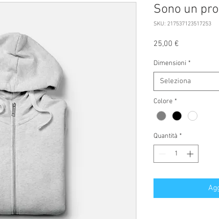
Sono un pro
SKU: 217537123517253
Prezzo
25,00 €
Dimensioni
*
Seleziona
Colore
*
Quantità
*
Agg