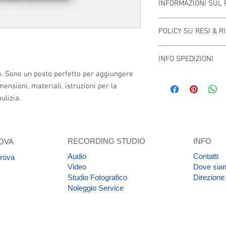
INFORMAZIONI SUL
Questi sono i dettagli 
POLICY SU RESI & R
per aggiungere maggior
dimensioni, materiali, 
Sono le norme su Rimbo
istruzioni per la puliz
INFO SPEDIZIONI
per far sapere ai clien
raccontare cosa rende 
l'acquisto. Norme sui r
o. Sono un posto perfetto per aggiungere 
vantaggi possono trarre 
Questa è la policy sulle
per creare fiducia e co
ensioni, materiali, istruzioni per la 
per aggiungere informaz
senza timori.
ulizia.
imballaggio e costi. Fo
policy delle spedizioni
fiducia e rassicurare i
te in tutta sicurezza.
RECORDING STUDIO
INFO
OVA
Audio
Contatti
prova
Video
Dove sia
Studio Fotografico
Direzione
Noleggio Service