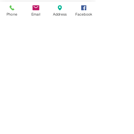
Phone
Email
Address
Facebook
Riconoscimento
regionale 2024/25
Contatti
MusicStation
associazione musicale culturale APS -
ETS
P.iva C.F -
03556931206
Via lame 215 - Trebbo Di Reno, Castel
Maggiore - 40013 (BO)
Segreteria -
051 6325826
Email-to -
info@musicstation.top
Email-Pec -
musicstationassociazione@pec.it